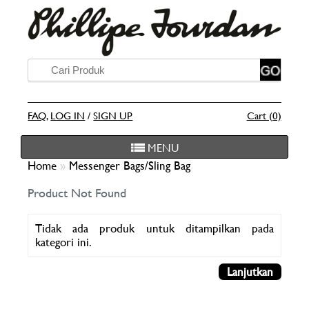
FAQ
,
LOG IN
/
SIGN UP
Cart (0)
MENU
Home
»
Messenger Bags/Sling Bag
Product Not Found
Tidak ada produk untuk ditampilkan pada
kategori ini.
Lanjutkan