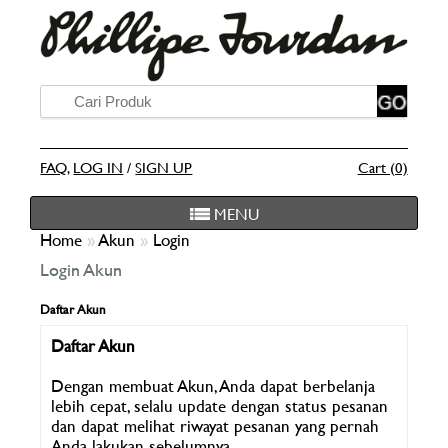
FAQ
,
LOG IN
/
SIGN UP
Cart (0)
MENU
Home
»
Akun
»
Login
Login Akun
Daftar Akun
Daftar Akun
Dengan membuat Akun, Anda dapat berbelanja
lebih cepat, selalu update dengan status pesanan
dan dapat melihat riwayat pesanan yang pernah
Anda lakukan sebelumnya.