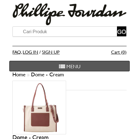
FAQ
,
LOG IN
/
SIGN UP
Cart (0)
MENU
Home
»
Dome - Cream
Dome - Cream