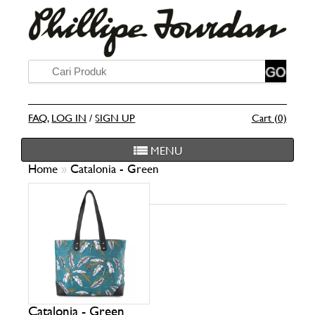
FAQ
,
LOG IN
/
SIGN UP
Cart (0)
MENU
Home
»
Catalonia - Green
Catalonia - Green