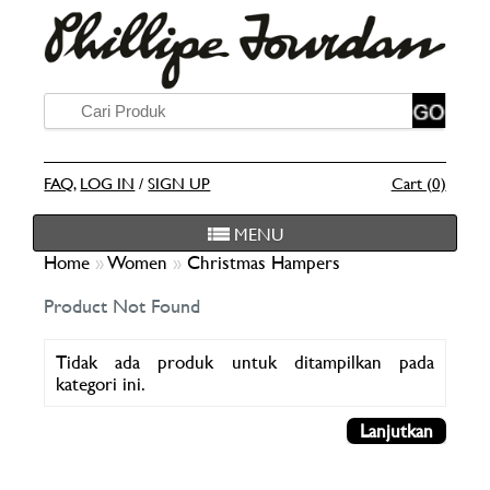
FAQ
,
LOG IN
/
SIGN UP
Cart (0)
MENU
Home
»
Women
»
Christmas Hampers
Product Not Found
Tidak ada produk untuk ditampilkan pada
kategori ini.
Lanjutkan