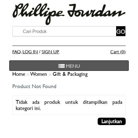
FAQ
,
LOG IN
/
SIGN UP
Cart (0)
MENU
Home
»
Women
»
Gift & Packaging
Product Not Found
Tidak ada produk untuk ditampilkan pada
kategori ini.
Lanjutkan