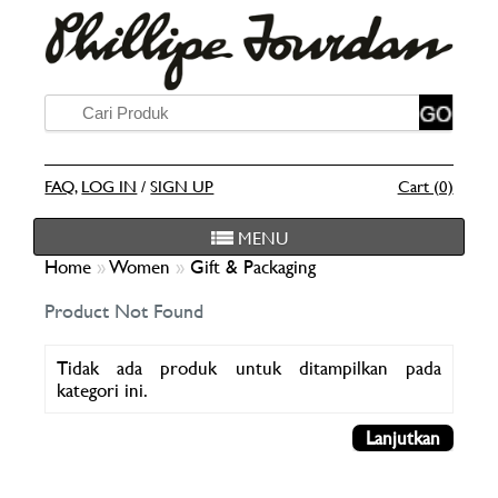
FAQ
,
LOG IN
/
SIGN UP
Cart (0)
MENU
Home
»
Women
»
Gift & Packaging
Product Not Found
Tidak ada produk untuk ditampilkan pada
kategori ini.
Lanjutkan