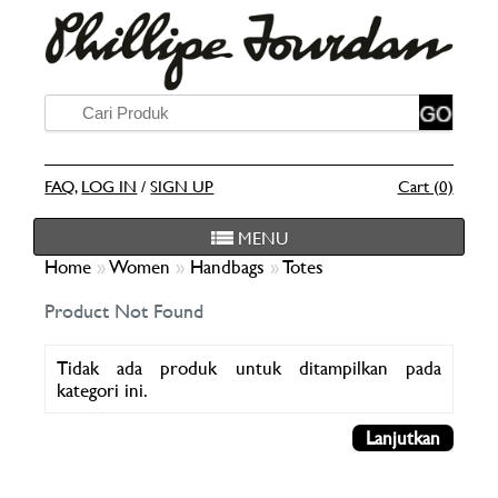
FAQ
,
LOG IN
/
SIGN UP
Cart (0)
MENU
Home
»
Women
»
Handbags
»
Totes
Product Not Found
Tidak ada produk untuk ditampilkan pada
kategori ini.
Lanjutkan